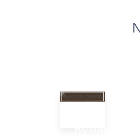
N
Reštaurácia