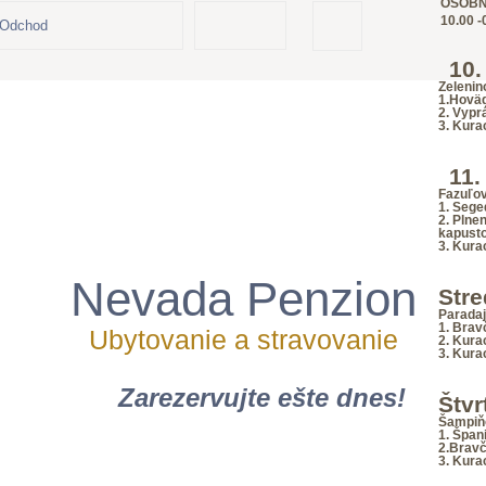
OSOBNÝ
Jump to navigation
10.00 
BOOK NOW
10.
Zelenin
1.Hoväd
2. Vypr
3. Kura
 okolí
Reštaurácia
Konferenčná miestnosť
11.
Fazuľov
1. Sege
2. Plne
kapusto
3. Kura
Nevada Penzion
Stre
Parada
1. Brav
Ubytovanie a stravovanie
2. Kura
3. Kura
Zarezervujte ešte dnes!
Štvr
Šampiň
1. Špan
2.Bravč
3. Kura