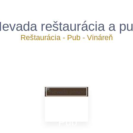
evada reštaurácia a p
Reštaurácia - Pub - Vináreň
Pub