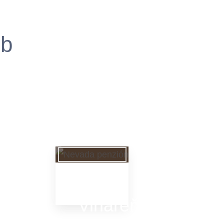
ub
Vináreň