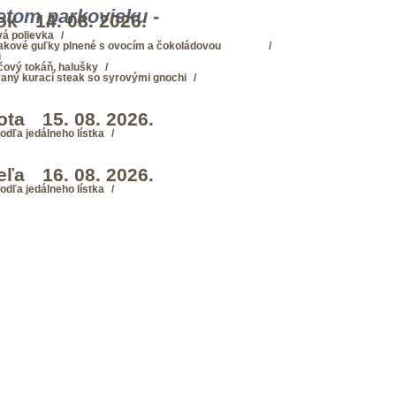
retom parkovisku -
ok
14. 08. 2026.
á polievka
akové guľky plnené s ovocím a čokoládovou
u
čový tokáň, halušky
ovaný kurací steak so syrovými gnochi
ota
15. 08. 2026.
odľa jedálneho lístka
eľa
16. 08. 2026.
odľa jedálneho lístka