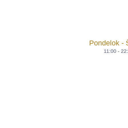
Pondelok - 
11:00 - 22
Úvod
Penzión
Izby
Kam v okolí
Reštaurácia
Konferenčná miestnosť
Kontakt