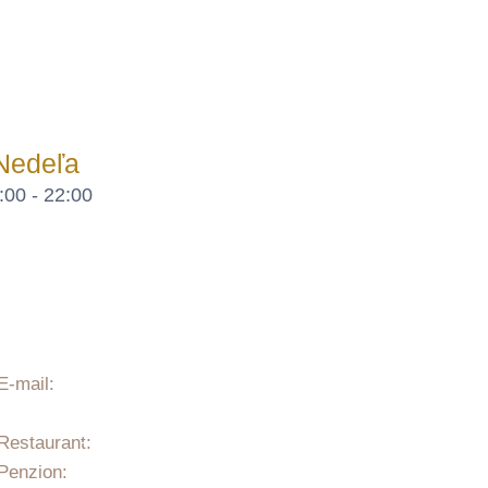
Nedeľa
:00 - 22:00
E-mail:
info@nevada-
pub.sk
Restaurant:
+421 944 250 595
Penzion:
+421 31 569 4005