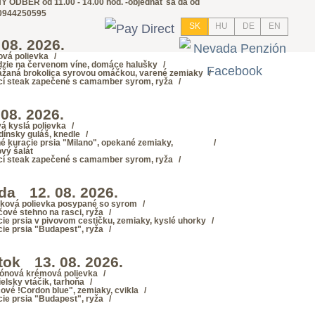
 ODBER od 11.00 - 14.00 hod. -objednať sa dá od
-0944250595
SK
HU
DE
EN
 08. 2026.
ová polievka
zie na červenom víne, domáce halušky
ážaná brokolica syrovou omáčkou, varené zemiaky
cí steak zapečené s camamber syrom, ryža
Kontakt
Nevada penzión a reštaurácia
 08. 2026.
á kyslá polievka
dínsky guláš, knedle
né kuracie prsia "Milano", opekané zemiaky,
vý šalát
cí steak zapečené s camamber syrom, ryža
da
12. 08. 2026.
jková polievka posypané so syrom
čové stehno na rasci, ryža
cie prsia v pivovom cestičku, zemiaky, kyslé uhorky
cie prsia "Budapest", ryža
tok
13. 08. 2026.
ónová krémová polievka
ielsky vtáčik, tarhoňa
ové !Cordon blue", zemiaky, cvikla
cie prsia "Budapest", ryža