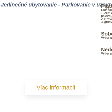
 - Jedinečné ubytovanie - Parkovanie v uzav
Piat
Gulášov
1. Zemi
polevo
2. Brav
3. gril
Sob
Výber p
Ned
Výber p
Viac informácií