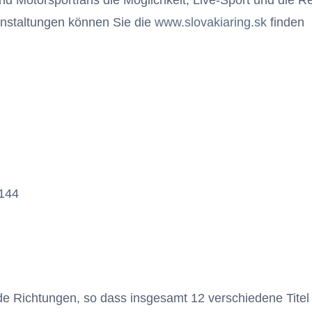
 und Motorsportfans die Möglichkeit, Live-Sport und die 
anstaltungen können Sie die
www.slovakiaring.sk
finden
1144
de Richtungen, so dass insgesamt 12 verschiedene Titel