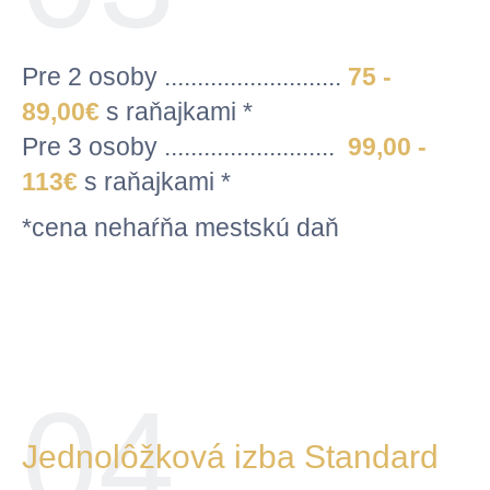
Pre 2 osoby ...........................
75 -
89
,00
€
s raňajkami *
Pre 3 osoby ..........................
99,00 -
113€
s raňajkami *
*cena nehaŕňa mestskú daň
04
Jednolôžková izba Standard