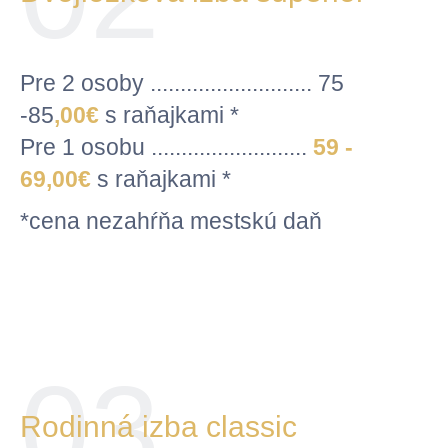
Pre 2 osoby ........................... 75
-85
,00
€
s raňajkami *
Pre 1 osobu ..........................
59 -
69
,00
€
s raňajkami *
*cena nezahŕňa mestskú daň
03
Rodinná izba classic