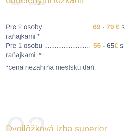
oddelenými lôžkami
Pre 2 osoby ...........................
69 - 79
€
s
raňajkami *
Pre 1 osobu ..........................
55
- 65
€
s
raňajkami *
*cena nezahŕňa mestskú daň
02
Dvojlôžková izba superior