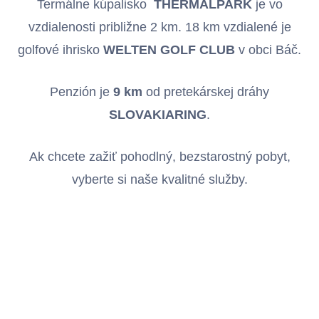
Termálne kúpalisko
THERMALPARK
je vo
vzdialenosti približne 2 km. 18 km vzdialené je
golfové ihrisko
WELTEN GOLF CLUB
v obci Báč.
Penzión je
9 km
od pretekárskej dráhy
SLOVAKIARING
.
Ak chcete zažiť pohodlný, bezstarostný pobyt,
vyberte si naše kvalitné služby.